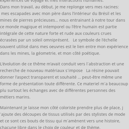
expériences de voyage et mes interactions humaines.
Dans mon travail, au dèbut, je me replonge vers mes racines:
mes escapades avec mon père dans l’intérieur du Brésil et les
mines de pierres précieuses… nous entrainant à notre tour dans
ce monde magique et intemporel ou l’être humain est partie
intégrale de cette nature forte et rude aux couleurs crues
écrasées par un soleil omniprésent. Le symbole de l’échelle
souvent utilisé dans mes oeuvres est le lien entre mon expérience
dans les mines, la géometrie, et mon côté poétique.
L’évolution de ce thême m’avait conduit vers l´abstraction et une
recherche de nouveau matériaux s´impose La résine pouvait
donner l’aspect transparent et souhaité … peut-être même une
forme de présentation toute différente. Ce materiel m´a beaucoup
plu surtout les échanges avec de différentes personnes des
métiers marins.
Maintenant je laisse mon côté coloriste prendre plus de place, j
´ajoute des découpes de tissus utilisés par des stylistes de mode
et ce sont ces bouts de tissu qui m´amènent vers une histoire,
chacune libre dans le choix de couleur et de thème.